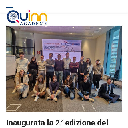
Skip
to
Open
Close
content
mobile
mobile
menu
menu
Inaugurata la 2° edizione del