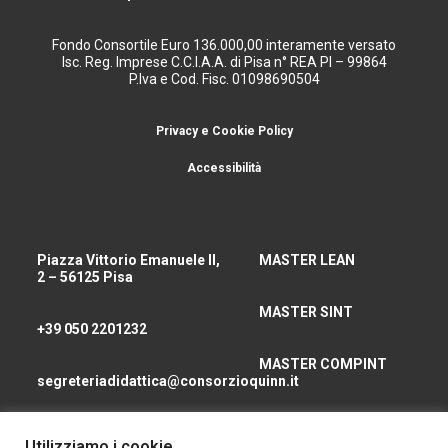
Fondo Consortile Euro 136.000,00 interamente versato
Isc. Reg. Imprese C.C.I.A.A. di Pisa n° REA PI – 99864
P.Iva e Cod. Fisc. 01098690504
Privacy e Cookie Policy
Accessibilità
Piazza Vittorio Emanuele II,
MASTER LEAN
2 – 56125 Pisa
MASTER SINT
+39 050 2201232
MASTER COMPINT
segreteriadidattica@consorzioquinn.it
consorzioquinn@pec.it
Utilizziamo i cookie
CHI SIAMO