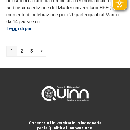
dei Dodici ha fatto da cornice alla cerimonia finale della
sedicesima edizione del Master universitario HSEQ. Un
momento di celebrazione per i 20 partecipanti al Master
da 14 paesi e un…
Leggi di più
Pagina
Pagina
Pagina
Successivo
1
2
3
Consorzio Universitario in Ingegneria
per la Qualità e l’Innovazione.