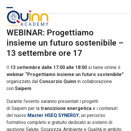
Skip
to
Open
Close
content
mobile
mobile
WEBINAR: Progettiamo
menu
menu
insieme un futuro sostenibile –
13 settembre ore 17
Il
13 settembre dalle 17:00 alle 18:00
si tiene online il
webinar “Progettiamo insieme un futuro sostenibile”
organizzato dal
Consorzio Quinn
in collaborazione
con
Saipem
.
Durante l’evento saranno presentati i progetti
di
Saipem
per la
transizione energetica
e i contenuti
del
nuovo
Master HSEQ SYNERGY
, un percorso
formativo completo e gratuito
dedicato ai sistemi di
gestione
Salute, Sicurezza, Ambiente e Qualità in ambito