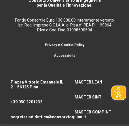
Consorzio Universitario in Ingegneria
per la Qualità e l’Innovazione.
Fondo Consortile Euro 136.000,00 interamente versato
Isc. Reg. Imprese C.C.I.A.A. di Pisa n° REA PI – 99864
P.Iva e Cod. Fisc. 01098690504
Privacy e Cookie Policy
Accessibilità
Piazza Vittorio Emanuele II,
MASTER LEAN
2 – 56125 Pisa
MASTER SINT
+39 050 2201232
MASTER COMPINT
segreteriadidattica@consorzioquinn.it
consorzioquinn@pec.it