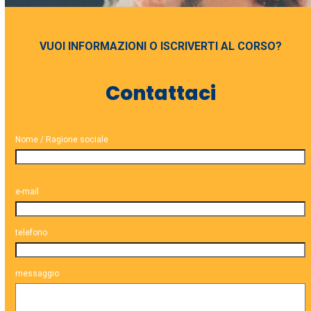
VUOI INFORMAZIONI O ISCRIVERTI AL CORSO?
Contattaci
Nome / Ragione sociale
Si
prega
e-mail
di
lasciare
telefono
vuoto
questo
campo.
messaggio