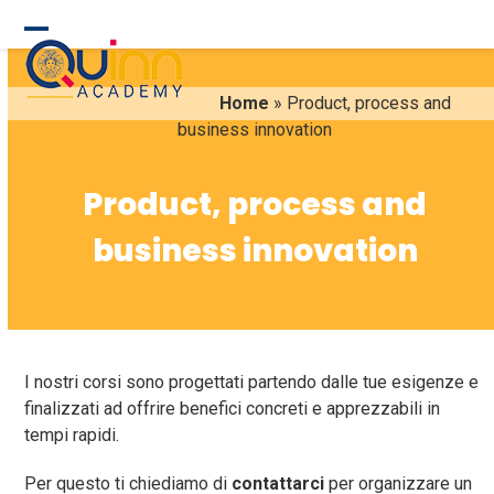
Skip
to
Open
Close
content
mobile
mobile
Home
»
Product, process and
menu
menu
business innovation
Product, process and
business innovation
I nostri corsi sono progettati partendo dalle tue esigenze e
finalizzati ad offrire benefici concreti e apprezzabili in
tempi rapidi.
Per questo ti chiediamo di
contattarci
per organizzare un