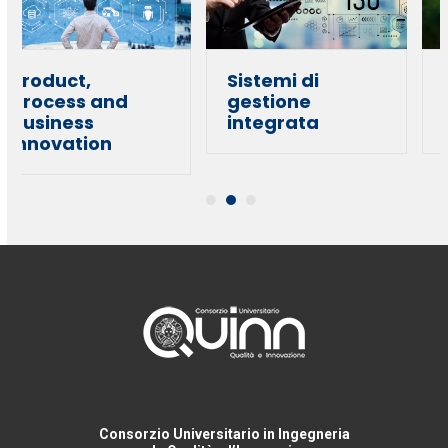
left
and
right
arrow
Product,
Sistemi di
keys
process and
gestione
business
integrata
to
innovation
access
the
carousel
navigation
buttons
Consorzio Universitario in Ingegneria