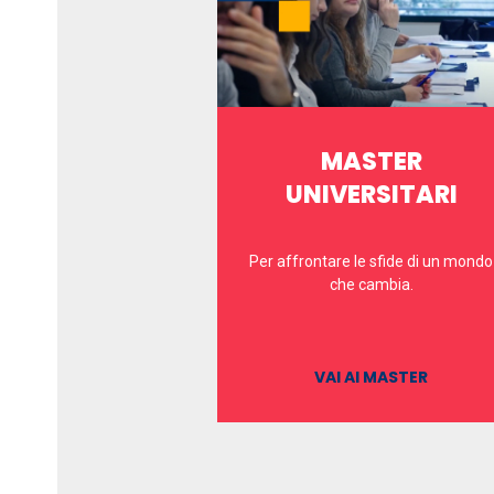
MASTER
UNIVERSITARI
Per affrontare le sfide di un mondo
che cambia.
VAI AI MASTER