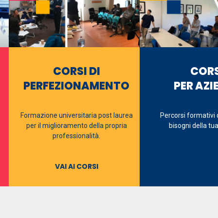
CORSI DI
CORS
PERFEZIONAMENTO
PER AZI
Formazione universitaria post laurea
Percorsi formativi 
per il miglioramento della propria
bisogni della tu
professionalità.
VAI AI CORSI
VAI AI C