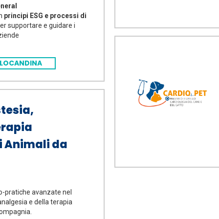
neral
on
principi ESG e processi di
er supportare e guidare i
aziende
LOCANDINA
tesia,
erapia
i Animali da
o-pratiche avanzate nel
analgesia e della terapia
 compagnia.