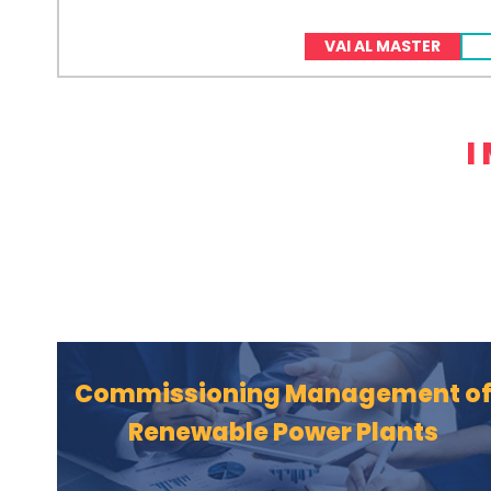
VAI AL MASTER
I
Commissioning Management o
Renewable Power Plants