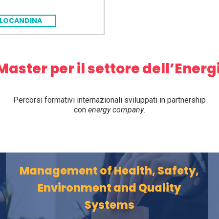
LOCANDINA
 Master per il settore dell’Energ
Percorsi formativi internazionali sviluppati in partnership
con
energy company
.
Management of Health, Safety,
f
Environment and Quality
Systems