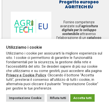
Progetto europeo
AGRITECH EU
Fornire competenze
avanzate sull’
agricoltura
digitale per lo sviluppo
sostenibile
attraverso
l’elaborazione di un
catalogo
europeo
di attività didattiche
interdisciplinari con
Utilizziamo i cookie
metodologie di
Utilizziamo i cookie per assicurarti la migliore esperienza sul
insegnamento innovative.
sito. I cookie ci permettono di garantire le funzionalità
fondamentali per la sicurezza, la gestione della rete e
SCOPRI
l’accessibilità del sito. Se desideri sapere di più sui cookie
che utilizziamo e su come gestirli, puoi accedere alla pagina
Privacy e Cookie Policy
. Cliccando il bottone "Accetta
tutti", presterai il consenso all'utilizzo di tutti i cookie, in
alternatvia puoi cliccare il pulsante "Impostazione Cookie"
per gestire le tue preferenze.
Impostazione Cookie
Rifiuta tutti
Accetta tutti