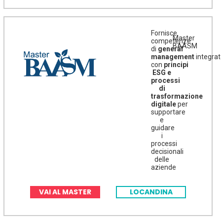
Fornisce
Master
competenze
BAASM
di
general
management
integra
con
principi
ESG e
processi
di
trasformazione
digitale
per
supportare
e
guidare
i
processi
decisionali
delle
aziende
VAI AL MASTER
LOCANDINA