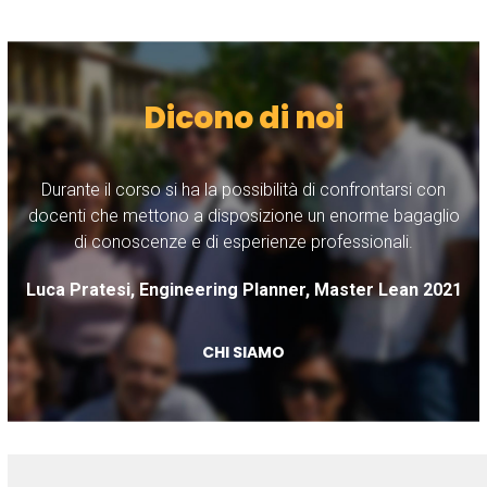
Dicono di noi
Durante il corso si ha la possibilità di confrontarsi con
M
ho
docenti che mettono a disposizione un enorme bagaglio
di conoscenze e di esperienze professionali.
ve
Luca Pratesi, Engineering Planner, Master Lean 2021
CHI SIAMO