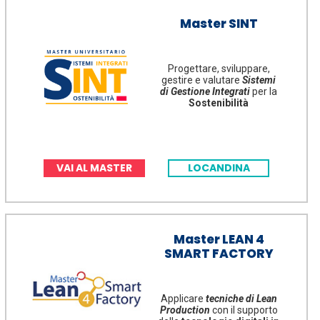
Master SINT
Progettare, sviluppare,
gestire e valutare
Sistemi
di Gestione Integrati
per la
Sostenibilità
VAI AL MASTER
LOCANDINA
Master LEAN 4
SMART FACTORY
Applicare
tecniche di Lean
Production
con il supporto