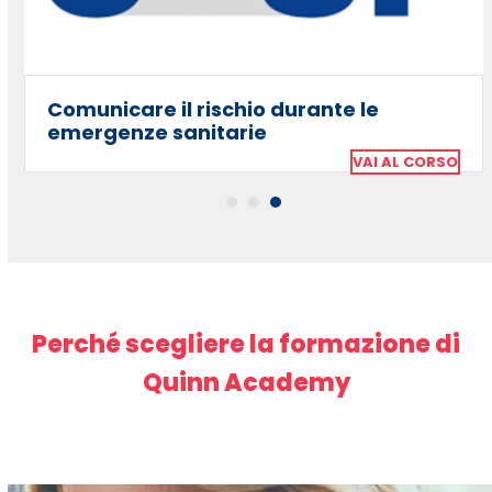
to
access
the
carousel
Comunicare il rischio durante le
navigation
emergenze sanitarie
buttons
VAI AL CORSO
Perché scegliere la formazione di
Quinn Academy