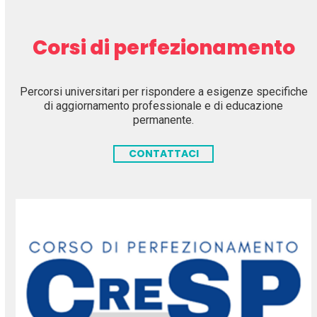
Corsi di perfezionamento
Percorsi universitari per rispondere a esigenze specifiche
di aggiornamento professionale e di educazione
permanente.
CONTATTACI
Use
the
left
and
right
arrow
keys