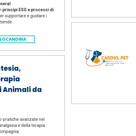
neral
on
principi ESG e processi di
er supportare e guidare i
aziende
LOCANDINA
tesia,
erapia
i Animali da
o-pratiche avanzate nel
analgesia e della terapia
 compagnia.