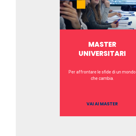
MASTER
UNIVERSITARI
Per affrontare le sfide di un mondo
che cambia.
VAI AI MASTER