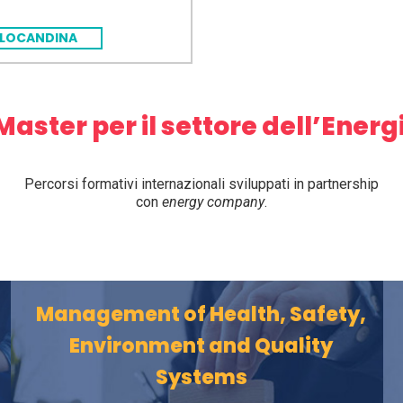
LOCANDINA
 Master per il settore dell’Energ
Percorsi formativi internazionali sviluppati in partnership
con
energy company
.
Management of Health, Safety,
f
Environment and Quality
Systems