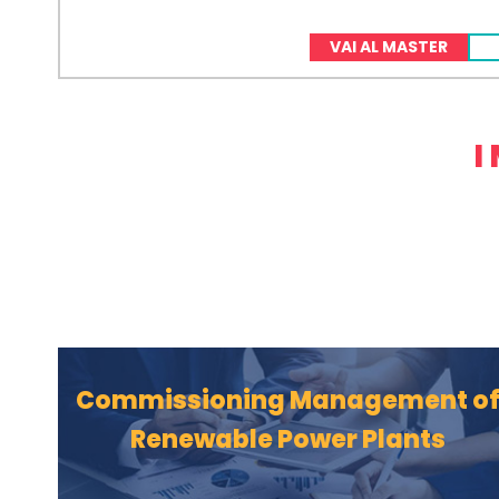
VAI AL MASTER
I
Commissioning Management o
Renewable Power Plants