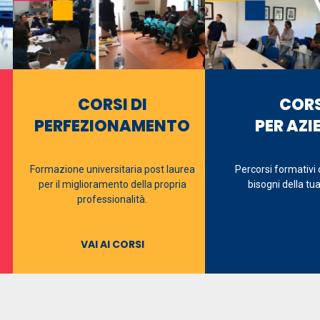
CORSI DI
CORS
PERFEZIONAMENTO
PER AZI
Formazione universitaria post laurea
Percorsi formativi 
per il miglioramento della propria
bisogni della tu
professionalità.
VAI AI CORSI
VAI AI C