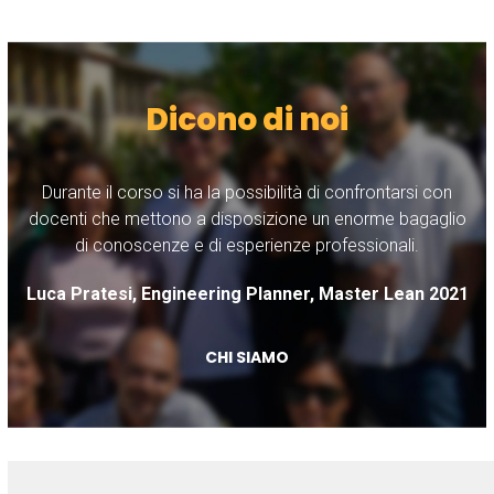
Dicono di noi
Durante il corso si ha la possibilità di confrontarsi con
M
ho
docenti che mettono a disposizione un enorme bagaglio
di conoscenze e di esperienze professionali.
ve
Luca Pratesi, Engineering Planner, Master Lean 2021
CHI SIAMO