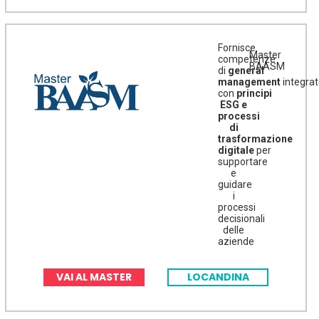
Fornisce
Master
competenze
BAASM
di
general
management
integra
con
principi
ESG e
processi
di
trasformazione
digitale
per
supportare
e
guidare
i
processi
decisionali
delle
aziende
VAI AL MASTER
LOCANDINA