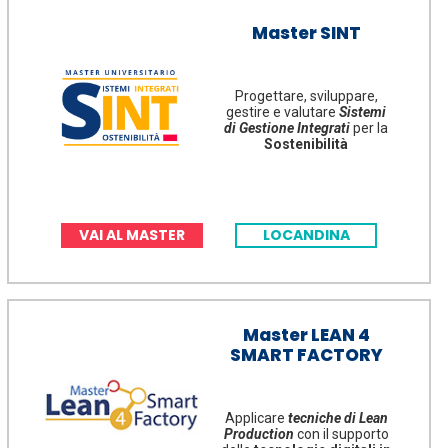
Master SINT
Progettare, sviluppare,
gestire e valutare
Sistemi
di Gestione Integrati
per la
Sostenibilità
VAI AL MASTER
LOCANDINA
Master LEAN 4
SMART FACTORY
Applicare
tecniche di Lean
Production
con il supporto