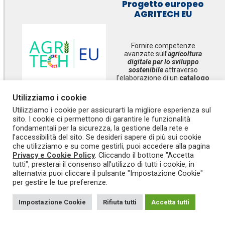
Progetto europeo
AGRITECH EU
Fornire competenze
avanzate sull’
agricoltura
digitale per lo sviluppo
sostenibile
attraverso
l’elaborazione di un
catalogo
europeo
di attività didattiche
interdisciplinari con
Utilizziamo i cookie
metodologie di
Utilizziamo i cookie per assicurarti la migliore esperienza sul
insegnamento innovative.
sito. I cookie ci permettono di garantire le funzionalità
fondamentali per la sicurezza, la gestione della rete e
SCOPRI
l’accessibilità del sito. Se desideri sapere di più sui cookie
che utilizziamo e su come gestirli, puoi accedere alla pagina
Privacy e Cookie Policy
. Cliccando il bottone "Accetta
tutti", presterai il consenso all'utilizzo di tutti i cookie, in
alternatvia puoi cliccare il pulsante "Impostazione Cookie"
per gestire le tue preferenze.
Impostazione Cookie
Rifiuta tutti
Accetta tutti