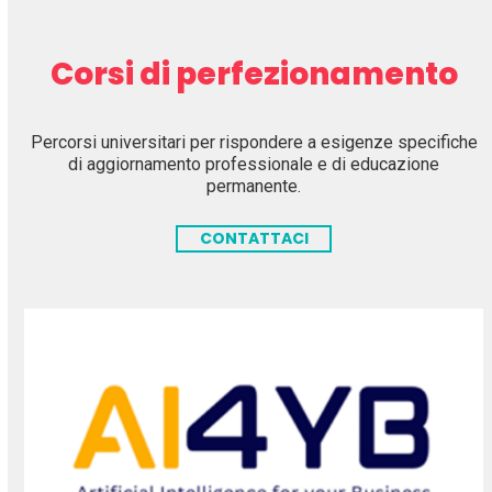
Corsi di perfezionamento
Percorsi universitari per rispondere a esigenze specifiche
di aggiornamento professionale e di educazione
permanente.
CONTATTACI
Use
the
left
and
right
arrow
keys