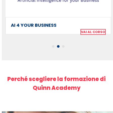
to
access
the
carousel
AI 4 YOUR BUSINESS
navigation
VAI AL CORSO
buttons
Perché scegliere la formazione di
Quinn Academy