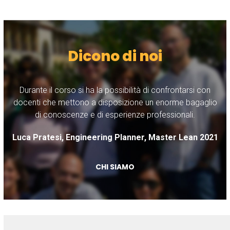
Dicono di noi
Durante il corso si ha la possibilità di confrontarsi con
M
ho
docenti che mettono a disposizione un enorme bagaglio
di conoscenze e di esperienze professionali.
ve
Luca Pratesi, Engineering Planner, Master Lean 2021
CHI SIAMO