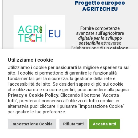
Progetto europeo
AGRITECH EU
Fornire competenze
avanzate sull’
agricoltura
digitale per lo sviluppo
sostenibile
attraverso
l’elaborazione di un
catalogo
europeo
di attività didattiche
interdisciplinari con
Utilizziamo i cookie
metodologie di
Utilizziamo i cookie per assicurarti la migliore esperienza sul
insegnamento innovative.
sito. I cookie ci permettono di garantire le funzionalità
fondamentali per la sicurezza, la gestione della rete e
SCOPRI
l’accessibilità del sito. Se desideri sapere di più sui cookie
che utilizziamo e su come gestirli, puoi accedere alla pagina
Privacy e Cookie Policy
. Cliccando il bottone "Accetta
tutti", presterai il consenso all'utilizzo di tutti i cookie, in
alternatvia puoi cliccare il pulsante "Impostazione Cookie"
per gestire le tue preferenze.
Impostazione Cookie
Rifiuta tutti
Accetta tutti