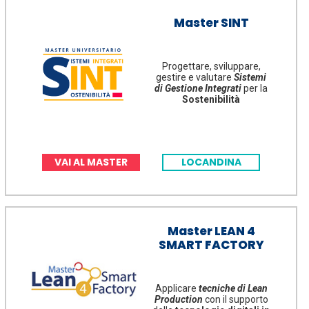
Master SINT
Progettare, sviluppare,
gestire e valutare
Sistemi
di Gestione Integrati
per la
Sostenibilità
VAI AL MASTER
LOCANDINA
Master LEAN 4
SMART FACTORY
Applicare
tecniche di Lean
Production
con il supporto