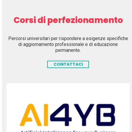
Corsi di perfezionamento
Percorsi universitari per rispondere a esigenze specifiche
di aggiornamento professionale e di educazione
permanente.
CONTATTACI
Use
the
left
and
right
arrow
keys