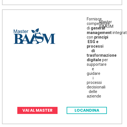
Fornisce
Master
competenze
BAASM
di
general
management
integra
con
principi
ESG e
processi
di
trasformazione
digitale
per
supportare
e
guidare
i
processi
decisionali
delle
aziende
VAI AL MASTER
LOCANDINA