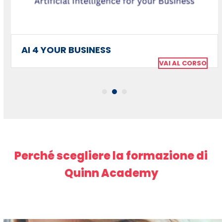
to
access
the
carousel
AI 4 YOUR BUSINESS
navigation
VAI AL CORSO
buttons
Perché scegliere la formazione di
Quinn Academy