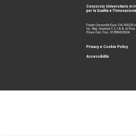
Consorzio Universitario in 
per la Qualità e l’Innovazione
Fondo Consortile Euro 136.000,00 i
Isc. Reg. Imprese C.C.I.A.A. di Pis
P.Iva e Cod. Fisc. 01098690504
Privacy e Cookie Policy
Accessibilità