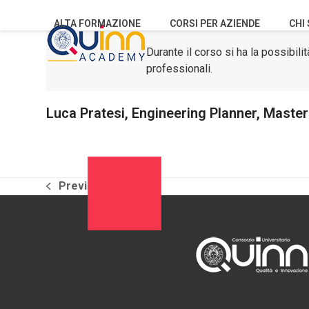
Skip
to
ALTA FORMAZIONE
CORSI PER AZIENDE
CHI
content
Durante il corso si ha la possibi
professionali.
Luca Pratesi, Engineering Planner, Maste
Previous
post
precedente: