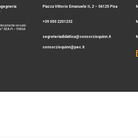
Ingegneria
Piazza Vittorio Emanuele II, 2 – 56125 Pisa
.
+39 050 2201232
nteramente versato
a n° REA PI – 99864
segreteriadidattica@consorzioquinn.it
consorzioquinn@pec.it