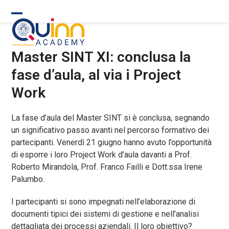
Skip
to
Open
Close
content
mobile
mobile
Master SINT XI: conclusa la
menu
menu
fase d’aula, al via i Project
Work
La fase d’aula del Master SINT si è conclusa, segnando
un significativo passo avanti nel percorso formativo dei
partecipanti. Venerdì 21 giugno hanno avuto l’opportunità
di esporre i loro Project Work d’aula davanti a Prof.
Roberto Mirandola, Prof. Franco Failli e Dott.ssa Irene
Palumbo.
I partecipanti si sono impegnati nell’elaborazione di
documenti tipici dei sistemi di gestione e nell’analisi
dettagliata dei processi aziendali. Il loro obiettivo?