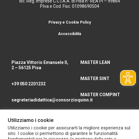
Isc. Reg. Imprese C.C.I.A.A. di Pisa n° REA PI – 99864
P.Iva e Cod. Fisc. 01098690504
Privacy e Cookie Policy
Accessibilità
Piazza Vittorio Emanuele II,
MASTER LEAN
2 – 56125 Pisa
MASTER SINT
+39 050 2201232
MASTER COMPINT
segreteriadidattica@consorzioquinn.it
consorzioquinn@pec.it
Utilizziamo i cookie
CHI SIAMO
Utilizziamo i cookie per assicurarti la migliore esperienza sul
sito. I cookie ci permettono di garantire le funzionalità
CONTATTI