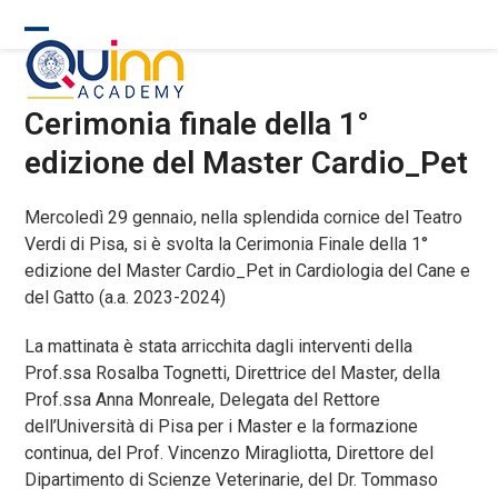
Skip
to
Open
Close
content
mobile
mobile
Cerimonia finale della 1°
menu
menu
edizione del Master Cardio_Pet
Mercoledì 29 gennaio, nella splendida cornice del Teatro
Verdi di Pisa, si è svolta la Cerimonia Finale della 1°
edizione del Master Cardio_Pet in Cardiologia del Cane e
del Gatto (a.a. 2023-2024)
La mattinata è stata arricchita dagli interventi della
Prof.ssa Rosalba Tognetti, Direttrice del Master, della
Prof.ssa Anna Monreale, Delegata del Rettore
dell’Università di Pisa per i Master e la formazione
continua, del Prof. Vincenzo Miragliotta, Direttore del
Dipartimento di Scienze Veterinarie, del Dr. Tommaso