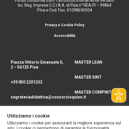
Fondo Consortile Euro 136.000,00 interamente versato
Isc. Reg. Imprese C.C.I.A.A. di Pisa n° REA PI – 99864
P.Iva e Cod. Fisc. 01098690504
Privacy e Cookie Policy
Accessibilità
Piazza Vittorio Emanuele II,
MASTER LEAN
2 – 56125 Pisa
MASTER SINT
+39 050 2201232
MASTER COMPINT
segreteriadidattica@consorzioquinn.it
consorzioquinn@pec.it
Utilizziamo i cookie
CHI SIAMO
Utilizziamo i cookie per assicurarti la migliore esperienza sul
sito. I cookie ci permettono di garantire le funzionalità