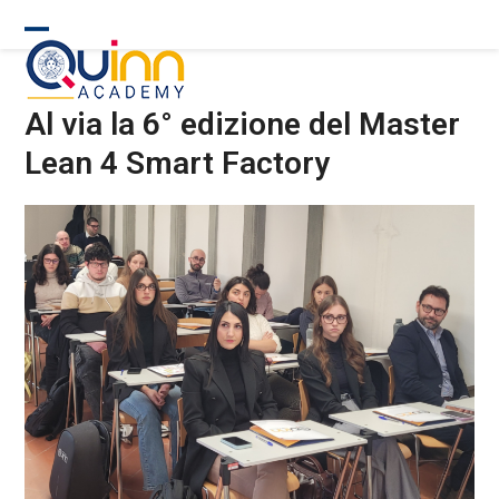
Skip
to
Open
Close
content
mobile
mobile
Al via la 6° edizione del Master
menu
menu
Lean 4 Smart Factory