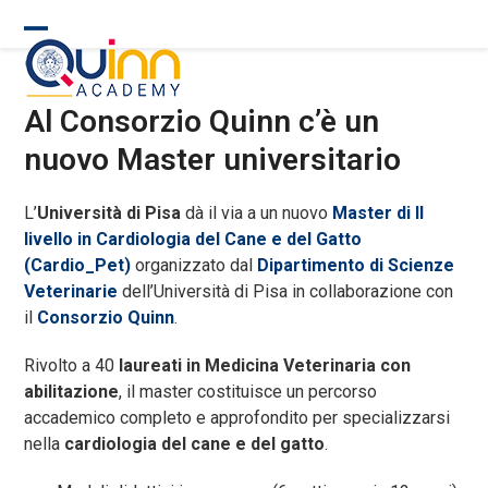
Skip
to
Open
Close
content
mobile
mobile
Al Consorzio Quinn c’è un
menu
menu
nuovo Master universitario
L’
Università di Pisa
dà il via a un nuovo
Master di II
livello in Cardiologia del Cane e del Gatto
(
Cardio_Pet
)
organizzato dal
Dipartimento di Scienze
Veterinarie
dell’Università di Pisa in collaborazione con
il
Consorzio Quinn
.
Rivolto a 40
laureati in Medicina Veterinaria con
abilitazione
, il master costituisce un percorso
accademico completo e approfondito per specializzarsi
nella
cardiologia del cane e del gatto
.